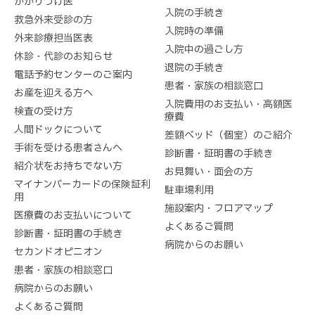
かかりつけ医
入院の手続き
救急外来受診の方
入院時の準備
外来診療担当医表
入院中の過ごし方
休診・代診のお知らせ
退院の手続き
電話予約センターのご案内
患者・家族の相談窓口
お産を迎える方へ
入院費用のお支払い・高額医
検査の受け方
療費
人間ドックについて
差額ベッド（個室）のご紹介
手術を受ける患者さんへ
診断書・証明書の手続き
紹介状をお持ちでない方
お見舞い・面会の方
マイナンバーカードの保険証利
駐車場利用
用
施設案内・フロアマップ
医療費のお支払いについて
よくあるご質問
診断書・証明書の手続き
病院からのお願い
セカンドオピニオン
患者・家族の相談窓口
病院からのお願い
よくあるご質問