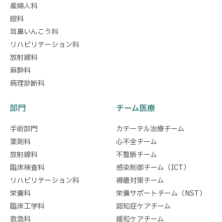
産婦人科
眼科
耳鼻いんこう科
リハビリテーション科
放射線科
麻酔科
病理診断科
部門
チーム医療
手術部門
カテーテル治療チーム
薬剤科
心不全チーム
放射線科
不整脈チーム
臨床検査科
感染制御チーム（ICT）
リハビリテーション科
褥瘡対策チーム
栄養科
栄養サポートチーム（NST）
臨床工学科
認知症ケアチーム
救急科
緩和ケアチーム