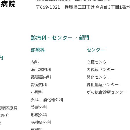
〒669-1321 兵庫県三田市けやき台3丁目1番地
診療科・センター ・部門
診療科
センター
内
内科
心臓センター
消化器内科
内視鏡センター
循環器内科
関節センター
腎臓内科
骨粗鬆症センター
小児科
がん総合診療センター
外科・消化器外科
整形外科
高額医療費
形成外科
ご紹介
脳神経外科
き