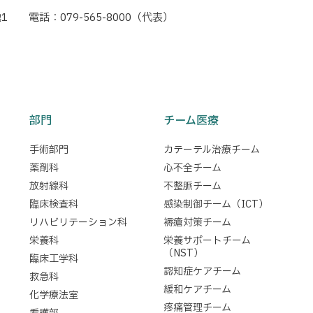
1
電話：079-565-8000（代表）
部門
チーム医療
手術部門
カテーテル治療チーム
薬剤科
心不全チーム
放射線科
不整脈チーム
臨床検査科
感染制御チーム（ICT）
リハビリテーション科
褥瘡対策チーム
栄養科
栄養サポートチーム
（NST）
臨床工学科
認知症ケアチーム
救急科
緩和ケアチーム
化学療法室
疼痛管理チーム