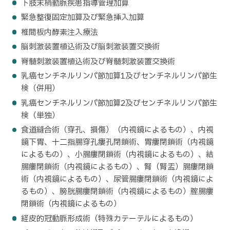
下肢末梢動脈疾患指導管理加算
緊急整復固定加算及び緊急挿入加算
椎間板内酵素注入療法
脳刺激装置植込術及び脳刺激装置交換術
脊髄刺激装置植込術及び脊髄刺激装置交換術
乳癌センチネルリンパ節加算1及びセンチネルリンパ節生
検（併用）
乳癌センチネルリンパ節加算2及びセンチネルリンパ節生
検（単独）
食道縫合術（穿孔、損傷）（内視鏡によるもの）、内視
鏡下胃、十二指腸穿孔瘻孔閉鎖術、胃瘻閉鎖術（内視鏡
によるもの）、小腸瘻閉鎖術（内視鏡によるもの）、結
腸瘻閉鎖術（内視鏡によるもの）、腎（腎盂）腸瘻閉鎖
術（内視鏡によるもの）、尿管腸瘻閉鎖術（内視鏡によ
るもの）、膀胱腸瘻閉鎖術（内視鏡によるもの）腟腸瘻
閉鎖術（内視鏡によるもの）
経皮的冠動脈形成術（特殊カテーテルによるもの）