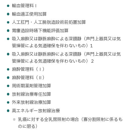
輸血管理料Ⅰ
輸血適正使用加算
人工肛門・人工膀胱造設術前処置加算
胃瘻造設時嚥下機能評価加算
吸入麻酔又は静脈麻酔による深鎮静（声門上器具又は気
管挿管による気道確保を伴わないもの）1
吸入麻酔又は静脈麻酔による深鎮静（声門上器具又は気
管挿管による気道確保を伴わないもの）２
麻酔管理料（Ⅰ）
麻酔管理料（Ⅱ）
周術期薬剤管理加算
放射線治療専任加算
外来放射線治療加算
高エネルギー放射線治療
乳癌に対する全乳房照射の場合（寡分割照射に係るも
のに限る）