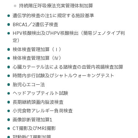
持続陽圧呼吸療法充実管理体制加算
遺伝学的検査の注1に規定する施設基準
BRCA1／2遺伝子検査
HPV核酸検出及びHPV核酸検出（簡易ジェノタイプ判
定）
検体検査管理加算（Ⅰ）
検体検査管理加算（Ⅳ）
心臓カテーテル法による諸検査の血管内視鏡検査加算
時間内歩行試験及びシャトルウォーキングテスト
胎児心エコー法
ヘッドアップティルト試験
長期継続頭蓋内脳波検査
小児食物アレルギー負荷検査
画像診断管理加算1
CT撮影及びMRI撮影
冠動脈CT撮影加算