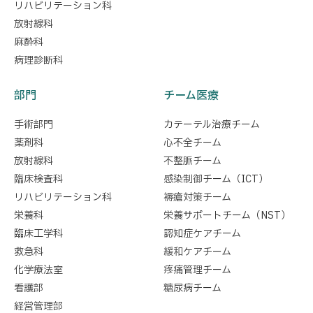
リハビリテーション科
放射線科
麻酔科
病理診断科
部門
チーム医療
手術部門
カテーテル治療チーム
薬剤科
心不全チーム
放射線科
不整脈チーム
臨床検査科
感染制御チーム（ICT）
リハビリテーション科
褥瘡対策チーム
栄養科
栄養サポートチーム（NST）
臨床工学科
認知症ケアチーム
救急科
緩和ケアチーム
化学療法室
疼痛管理チーム
看護部
糖尿病チーム
経営管理部