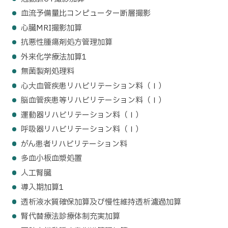
血流予備量比コンピューター断層撮影
心臓MRI撮影加算
抗悪性腫瘍剤処方管理加算
外来化学療法加算1
無菌製剤処理料
心大血管疾患リハビリテーション料（Ⅰ）
脳血管疾患等リハビリテーション料（Ⅰ）
運動器リハビリテーション料（Ⅰ）
呼吸器リハビリテーション料（Ⅰ）
がん患者リハビリテーション料
多血小板血漿処置
人工腎臓
導入期加算1
透析液水質確保加算及び慢性維持透析濾過加算
腎代替療法診療体制充実加算