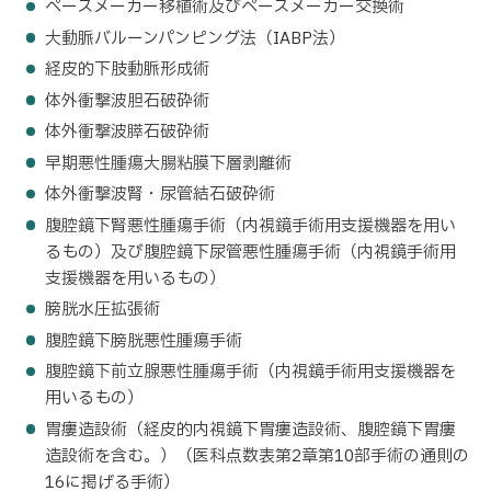
ペースメーカー移植術及びペースメーカー交換術
大動脈バルーンパンピング法（IABP法）
経皮的下肢動脈形成術
体外衝撃波胆石破砕術
体外衝撃波膵石破砕術
早期悪性腫瘍大腸粘膜下層剥離術
体外衝撃波腎・尿管結石破砕術
腹腔鏡下腎悪性腫瘍手術（内視鏡手術用支援機器を用い
るもの）及び腹腔鏡下尿管悪性腫瘍手術（内視鏡手術用
支援機器を用いるもの）
膀胱水圧拡張術
腹腔鏡下膀胱悪性腫瘍手術
腹腔鏡下前立腺悪性腫瘍手術（内視鏡手術用支援機器を
用いるもの）
胃瘻造設術（経皮的内視鏡下胃瘻造設術、腹腔鏡下胃瘻
造設術を含む。）（医科点数表第2章第10部手術の通則の
16に掲げる手術）