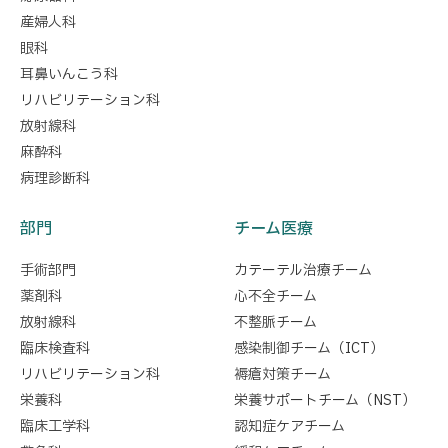
産婦人科
眼科
耳鼻いんこう科
リハビリテーション科
放射線科
麻酔科
病理診断科
部門
チーム医療
手術部門
カテーテル治療チーム
薬剤科
心不全チーム
放射線科
不整脈チーム
臨床検査科
感染制御チーム（ICT）
リハビリテーション科
褥瘡対策チーム
栄養科
栄養サポートチーム（NST）
臨床工学科
認知症ケアチーム