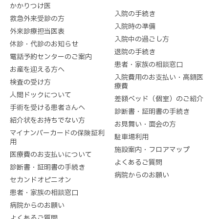
かかりつけ医
入院の手続き
救急外来受診の方
入院時の準備
外来診療担当医表
入院中の過ごし方
休診・代診のお知らせ
退院の手続き
電話予約センターのご案内
患者・家族の相談窓口
お産を迎える方へ
入院費用のお支払い・高額医
検査の受け方
療費
人間ドックについて
差額ベッド（個室）のご紹介
手術を受ける患者さんへ
診断書・証明書の手続き
紹介状をお持ちでない方
お見舞い・面会の方
マイナンバーカードの保険証利
駐車場利用
用
施設案内・フロアマップ
医療費のお支払いについて
よくあるご質問
診断書・証明書の手続き
病院からのお願い
セカンドオピニオン
患者・家族の相談窓口
病院からのお願い
よくあるご質問