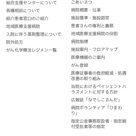
ごあいさつ
総合支援センターについて
病院概要・沿革
各種相談について
施設基準・施設認定
紹介患者窓口のご紹介
患者さんの権利と義務
地域医療支援病院
地域医療支援病院の役割
入院に伴う薬剤整理について
病院指標
院外処方
施設案内・フロアマップ
がん化学療法レジメン一覧
医療機器のご案内
がん登録
医療従事者の負担軽減・処遇
改善の取り組み
当院におけるペイシェントハ
ラスメントに対する方針
広報誌「なでしこさんだ」
病院ボランティア「ひまわ
り」
指定公金事務取扱者・指定納
付受託者等の指定