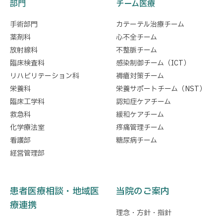
部門
チーム医療
手術部門
カテーテル治療チーム
薬剤科
心不全チーム
放射線科
不整脈チーム
臨床検査科
感染制御チーム（ICT）
リハビリテーション科
褥瘡対策チーム
栄養科
栄養サポートチーム（NST）
臨床工学科
認知症ケアチーム
救急科
緩和ケアチーム
化学療法室
疼痛管理チーム
看護部
糖尿病チーム
経営管理部
患者医療相談・地域医
当院のご案内
療連携
理念・方針・指針