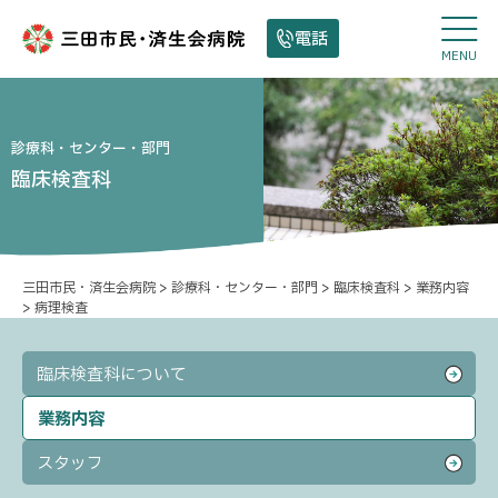
電話
MENU
診療科・センター・部門
臨床検査科
三田市民・済生会病院
>
診療科・センター・部門
>
臨床検査科
>
業務内容
>
病理検査
臨床検査科について
業務内容
スタッフ