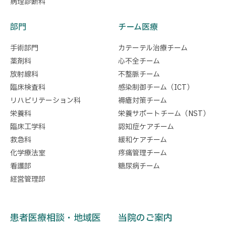
病理診断科
部門
チーム医療
手術部門
カテーテル治療チーム
薬剤科
心不全チーム
放射線科
不整脈チーム
臨床検査科
感染制御チーム（ICT）
リハビリテーション科
褥瘡対策チーム
栄養科
栄養サポートチーム（NST）
臨床工学科
認知症ケアチーム
救急科
緩和ケアチーム
化学療法室
疼痛管理チーム
看護部
糖尿病チーム
経営管理部
患者医療相談・地域医
当院のご案内