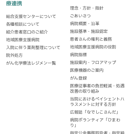
療連携
理念・方針・指針
ごあいさつ
総合支援センターについて
病院概要・沿革
各種相談について
施設基準・施設認定
紹介患者窓口のご紹介
患者さんの権利と義務
地域医療支援病院
地域医療支援病院の役割
入院に伴う薬剤整理について
病院指標
院外処方
施設案内・フロアマップ
がん化学療法レジメン一覧
医療機器のご案内
がん登録
医療従事者の負担軽減・処遇
改善の取り組み
当院におけるペイシェントハ
ラスメントに対する方針
広報誌「なでしこさんだ」
病院ボランティア「ひまわ
り」
指定公金事務取扱者・指定納