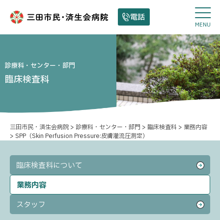
電話
MENU
診療科・センター・部門
臨床検査科
三田市民・済生会病院
>
診療科・センター・部門
>
臨床検査科
>
業務内容
>
SPP（Skin Perfusion Pressure:皮膚灌流圧測定）
臨床検査科について
業務内容
スタッフ