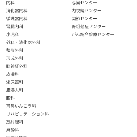
内科
心臓センター
消化器内科
内視鏡センター
循環器内科
関節センター
腎臓内科
骨粗鬆症センター
小児科
がん総合診療センター
外科・消化器外科
整形外科
形成外科
脳神経外科
皮膚科
泌尿器科
産婦人科
眼科
耳鼻いんこう科
リハビリテーション科
放射線科
麻酔科