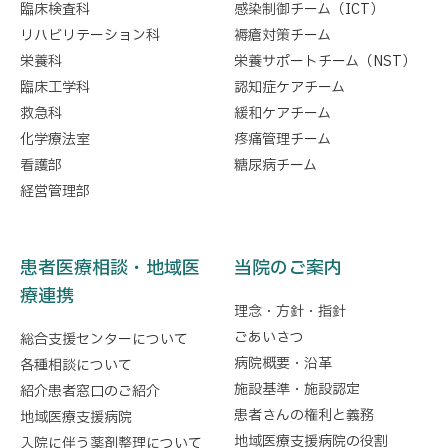
臨床検査科
感染制御チーム（ICT）
リハビリテーション科
褥瘡対策チーム
栄養科
栄養サポートチーム（NST）
臨床工学科
認知症ケアチーム
救急科
緩和ケアチーム
化学療法室
疼痛管理チーム
看護部
糖尿病チーム
経営管理部
患者医療相談・地域医
当院のご案内
療連携
理念・方針・指針
ごあいさつ
総合支援センターについて
病院概要・沿革
各種相談について
施設基準・施設認定
紹介患者窓口のご紹介
患者さんの権利と義務
地域医療支援病院
地域医療支援病院の役割
入院に伴う薬剤整理について