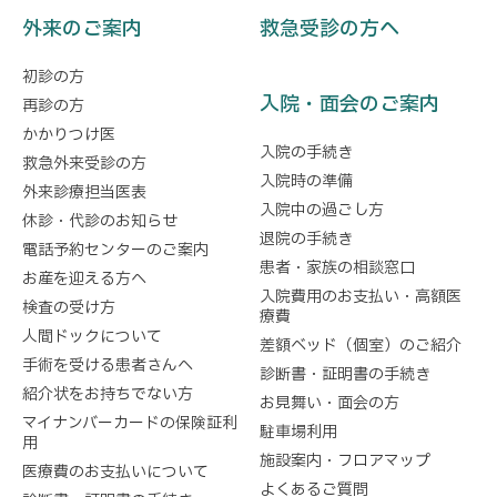
外来のご案内
救急受診の方へ
初診の方
入院・面会のご案内
再診の方
かかりつけ医
入院の手続き
救急外来受診の方
入院時の準備
外来診療担当医表
入院中の過ごし方
休診・代診のお知らせ
退院の手続き
電話予約センターのご案内
患者・家族の相談窓口
お産を迎える方へ
入院費用のお支払い・高額医
検査の受け方
療費
人間ドックについて
差額ベッド（個室）のご紹介
手術を受ける患者さんへ
診断書・証明書の手続き
紹介状をお持ちでない方
お見舞い・面会の方
マイナンバーカードの保険証利
駐車場利用
用
施設案内・フロアマップ
医療費のお支払いについて
よくあるご質問