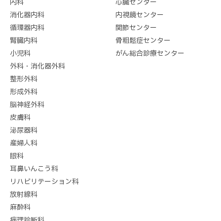
内科
心臓センター
消化器内科
内視鏡センター
循環器内科
関節センター
腎臓内科
骨粗鬆症センター
小児科
がん総合診療センター
外科・消化器外科
整形外科
形成外科
脳神経外科
皮膚科
泌尿器科
産婦人科
眼科
耳鼻いんこう科
リハビリテーション科
放射線科
麻酔科
病理診断科