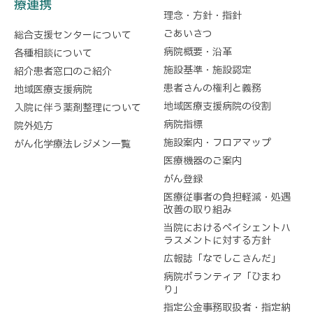
療連携
理念・方針・指針
ごあいさつ
総合支援センターについて
病院概要・沿革
各種相談について
施設基準・施設認定
紹介患者窓口のご紹介
患者さんの権利と義務
地域医療支援病院
地域医療支援病院の役割
入院に伴う薬剤整理について
病院指標
院外処方
施設案内・フロアマップ
がん化学療法レジメン一覧
医療機器のご案内
がん登録
医療従事者の負担軽減・処遇
改善の取り組み
当院におけるペイシェントハ
ラスメントに対する方針
広報誌「なでしこさんだ」
病院ボランティア「ひまわ
り」
指定公金事務取扱者・指定納