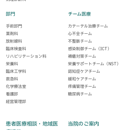
部門
チーム医療
手術部門
カテーテル治療チーム
薬剤科
心不全チーム
放射線科
不整脈チーム
臨床検査科
感染制御チーム（ICT）
リハビリテーション科
褥瘡対策チーム
栄養科
栄養サポートチーム（NST）
臨床工学科
認知症ケアチーム
救急科
緩和ケアチーム
化学療法室
疼痛管理チーム
看護部
糖尿病チーム
経営管理部
患者医療相談・地域医
当院のご案内