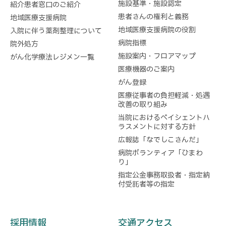
施設基準・施設認定
紹介患者窓口のご紹介
患者さんの権利と義務
地域医療支援病院
地域医療支援病院の役割
入院に伴う薬剤整理について
病院指標
院外処方
施設案内・フロアマップ
がん化学療法レジメン一覧
医療機器のご案内
がん登録
医療従事者の負担軽減・処遇
改善の取り組み
当院におけるペイシェントハ
ラスメントに対する方針
広報誌「なでしこさんだ」
病院ボランティア「ひまわ
り」
指定公金事務取扱者・指定納
付受託者等の指定
採用情報
交通アクセス