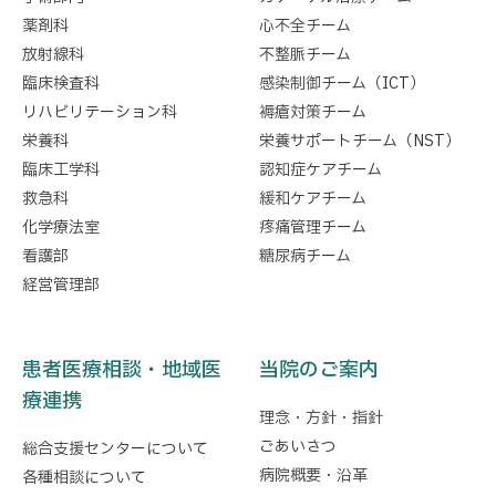
薬剤科
心不全チーム
放射線科
不整脈チーム
臨床検査科
感染制御チーム（ICT）
リハビリテーション科
褥瘡対策チーム
栄養科
栄養サポートチーム（NST）
臨床工学科
認知症ケアチーム
救急科
緩和ケアチーム
化学療法室
疼痛管理チーム
看護部
糖尿病チーム
経営管理部
患者医療相談・地域医
当院のご案内
療連携
理念・方針・指針
ごあいさつ
総合支援センターについて
病院概要・沿革
各種相談について