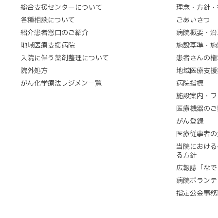
総合支援センターについて
理念・方針・
各種相談について
ごあいさつ
紹介患者窓口のご紹介
病院概要・沿
地域医療支援病院
施設基準・施
入院に伴う薬剤整理について
患者さんの権
院外処方
地域医療支援
がん化学療法レジメン一覧
病院指標
施設案内・フ
医療機器のご
がん登録
医療従事者の
当院における
る方針
広報誌「なで
病院ボラン
指定公金事務