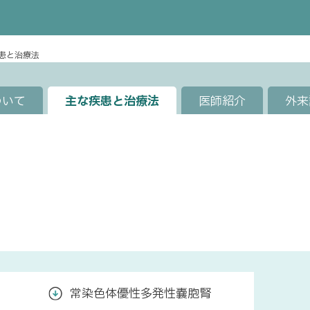
患と治療法
ついて
主な疾患と治療法
医師紹介
外来
常染色体優性多発性嚢胞腎