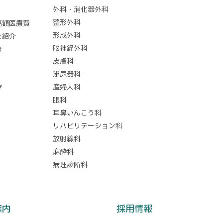
外科・消化器外科
整形外科
高額医療費
形成外科
ご紹介
脳神経外科
き
皮膚科
泌尿器科
産婦人科
プ
眼科
耳鼻いんこう科
リハビリテーション科
放射線科
麻酔科
病理診断科
案内
採用情報