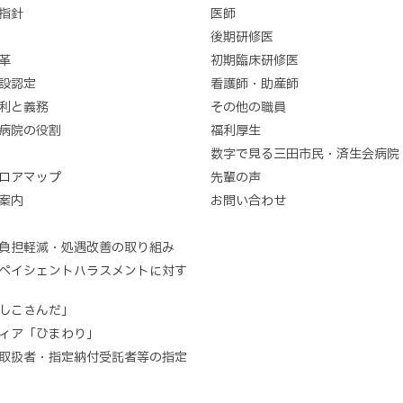
指針
医師
後期研修医
革
初期臨床研修医
設認定
看護師・助産師
利と義務
その他の職員
病院の役割
福利厚生
数字で見る三田市民・済生会病院
ロアマップ
先輩の声
案内
お問い合わせ
負担軽減・処遇改善の取り組み
ペイシェントハラスメントに対す
しこさんだ」
ティア「ひまわり」
取扱者・指定納付受託者等の指定