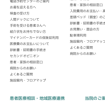
電話予約センターのご案内
患者・家族の相談窓口
お産を迎える方へ
入院費用のお支払い・
検査の受け方
差額ベッド（個室）の
人間ドックについて
診断書・証明書の手続
手術を受ける患者さんへ
お見舞い・面会の方
紹介状をお持ちでない方
駐車場利用
マイナンバーカードの保険証利用
施設案内・フロアマッ
医療費のお支払いについて
よくあるご質問
診断書・証明書の手続き
病院からのお願い
セカンドオピニオン
患者・家族の相談窓口
病院からのお願い
よくあるご質問
施設案内・フロアマップ
患者医療相談・地域医療連携
当院のご