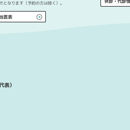
休診・代診
0までとなります（予約の方は除く）。
当医表
代表）