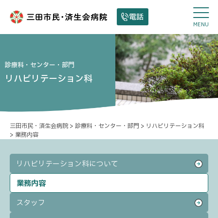
電話
MENU
診療科・センター・部門
リハビリテーション科
三田市民・済生会病院
>
診療科・センター・部門
>
リハビリテーション科
>
業務内容
リハビリテーション科について
業務内容
スタッフ