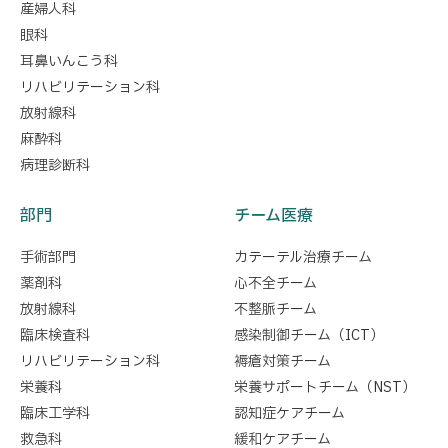
産婦人科
眼科
耳鼻いんこう科
リハビリテーション科
放射線科
麻酔科
病理診断科
部門
チーム医療
手術部門
カテーテル治療チーム
薬剤科
心不全チーム
放射線科
不整脈チーム
臨床検査科
感染制御チーム（ICT）
リハビリテーション科
褥瘡対策チーム
栄養科
栄養サポートチーム（NST）
臨床工学科
認知症ケアチーム
救急科
緩和ケアチーム