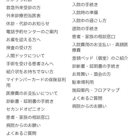
入院の手続き
救急外来受診の方
入院時の準備
外来診療担当医表
入院中の過ごし方
休診・代診のお知らせ
退院の手続き
電話予約センターのご案内
患者・家族の相談窓口
お産を迎える方へ
入院費用のお支払い・高額医
検査の受け方
療費
人間ドックについて
差額ベッド（個室）のご紹介
手術を受ける患者さんへ
診断書・証明書の手続き
紹介状をお持ちでない方
お見舞い・面会の方
マイナンバーカードの保険証利
駐車場利用
用
施設案内・フロアマップ
医療費のお支払いについて
よくあるご質問
診断書・証明書の手続き
病院からのお願い
セカンドオピニオン
患者・家族の相談窓口
病院からのお願い
よくあるご質問