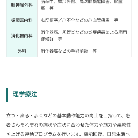
脳卒中、頭部外傷、高次脳機能障害、脳腫
脳神経外科
瘍 等
循環器内科
心筋梗塞／心不全などの心血管疾患 等
消化器癌、胆管炎などの炎症疾患による廃用
消化器内科
症候群 等
外科
消化器癌などの手術前後 等
理学療法
立つ・座る・歩くなどの基本動作能力の向上を目指して、患
者さんそれぞれの病状や症状に合わせた体力や筋力や柔軟性
を上げる運動プログラムを行います。機能回復、日常生活へ