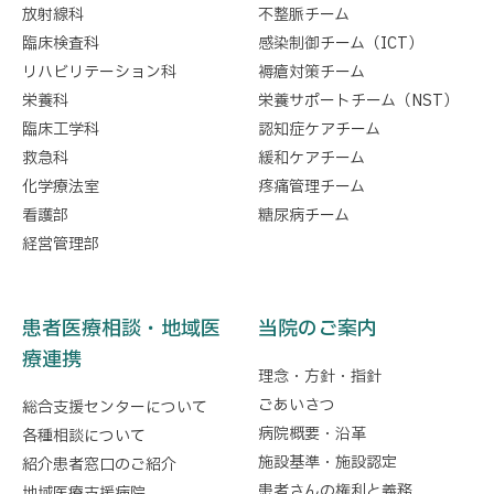
放射線科
不整脈チーム
臨床検査科
感染制御チーム（ICT）
リハビリテーション科
褥瘡対策チーム
栄養科
栄養サポートチーム（NST）
臨床工学科
認知症ケアチーム
救急科
緩和ケアチーム
化学療法室
疼痛管理チーム
看護部
糖尿病チーム
経営管理部
患者医療相談・地域医
当院のご案内
療連携
理念・方針・指針
ごあいさつ
総合支援センターについて
病院概要・沿革
各種相談について
施設基準・施設認定
紹介患者窓口のご紹介
患者さんの権利と義務
地域医療支援病院