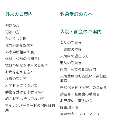
外来のご案内
救急受診の方へ
初診の方
入院・面会のご案内
再診の方
かかりつけ医
入院の手続き
救急外来受診の方
入院時の準備
外来診療担当医表
入院中の過ごし方
休診・代診のお知らせ
退院の手続き
電話予約センターのご案内
患者・家族の相談窓口
お産を迎える方へ
入院費用のお支払い・高額医
検査の受け方
療費
人間ドックについて
差額ベッド（個室）のご紹介
手術を受ける患者さんへ
診断書・証明書の手続き
紹介状をお持ちでない方
お見舞い・面会の方
マイナンバーカードの保険証利
駐車場利用
用
施設案内・フロアマップ