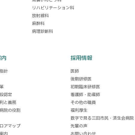
耳鼻いんこう科
リハビリテーション科
放射線科
麻酔科
病理診断科
案内
採用情報
指針
医師
後期研修医
革
初期臨床研修医
設認定
看護師・助産師
利と義務
その他の職員
病院の役割
福利厚生
数字で見る三田市民・済生会病院
ロアマップ
先輩の声
案内
お問い合わせ