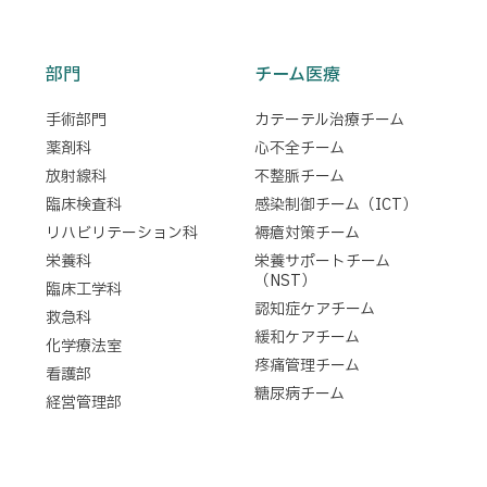
部門
チーム医療
手術部門
カテーテル治療チーム
薬剤科
心不全チーム
放射線科
不整脈チーム
臨床検査科
感染制御チーム（ICT）
リハビリテーション科
褥瘡対策チーム
栄養科
栄養サポートチーム
（NST）
臨床工学科
認知症ケアチーム
救急科
緩和ケアチーム
化学療法室
疼痛管理チーム
看護部
糖尿病チーム
経営管理部