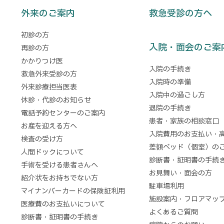
外来のご案内
救急受診の方へ
初診の方
入院・面会のご案
再診の方
かかりつけ医
入院の手続き
救急外来受診の方
入院時の準備
外来診療担当医表
入院中の過ごし方
休診・代診のお知らせ
退院の手続き
電話予約センターのご案内
患者・家族の相談窓口
お産を迎える方へ
入院費用のお支払い・
検査の受け方
差額ベッド（個室）の
人間ドックについて
診断書・証明書の手続
手術を受ける患者さんへ
お見舞い・面会の方
紹介状をお持ちでない方
駐車場利用
マイナンバーカードの保険証利用
施設案内・フロアマッ
医療費のお支払いについて
よくあるご質問
診断書・証明書の手続き