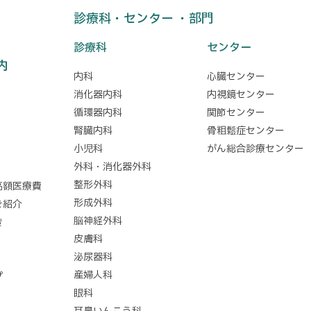
診療科・センター ・部門
診療科
センター
内
内科
心臓センター
消化器内科
内視鏡センター
循環器内科
関節センター
腎臓内科
骨粗鬆症センター
小児科
がん総合診療センター
外科・消化器外科
整形外科
高額医療費
形成外科
ご紹介
脳神経外科
き
皮膚科
泌尿器科
産婦人科
プ
眼科