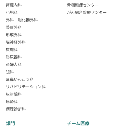
腎臓内科
骨粗鬆症センター
小児科
がん総合診療センター
外科・消化器外科
整形外科
形成外科
脳神経外科
皮膚科
泌尿器科
産婦人科
眼科
耳鼻いんこう科
リハビリテーション科
放射線科
麻酔科
病理診断科
部門
チーム医療