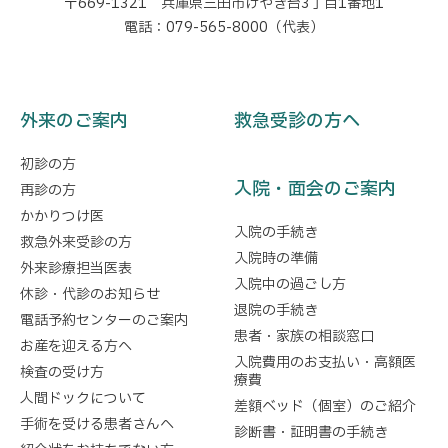
〒669-1321 兵庫県三田市けやき台3丁目1番地1
電話：079-565-8000（代表）
外来のご案内
救急受診の方へ
初診の方
入院・面会のご案内
再診の方
かかりつけ医
入院の手続き
救急外来受診の方
入院時の準備
外来診療担当医表
入院中の過ごし方
休診・代診のお知らせ
退院の手続き
電話予約センターのご案内
患者・家族の相談窓口
お産を迎える方へ
入院費用のお支払い・高額医
検査の受け方
療費
人間ドックについて
差額ベッド（個室）のご紹介
手術を受ける患者さんへ
診断書・証明書の手続き