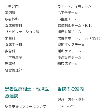
手術部門
カテーテル治療チーム
薬剤科
心不全チーム
放射線科
不整脈チーム
臨床検査科
感染制御チーム（ICT）
リハビリテーション科
褥瘡対策チーム
栄養科
栄養サポートチーム（NST）
臨床工学科
認知症ケアチーム
救急科
緩和ケアチーム
化学療法室
疼痛管理チーム
看護部
糖尿病チーム
経営管理部
患者医療相談・地域医
当院のご案内
療連携
理念・方針・指針
ごあいさつ
総合支援センターについて