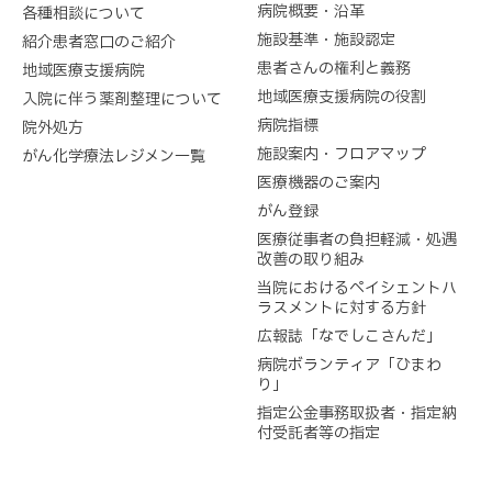
病院概要・沿革
各種相談について
施設基準・施設認定
紹介患者窓口のご紹介
患者さんの権利と義務
地域医療支援病院
地域医療支援病院の役割
入院に伴う薬剤整理について
病院指標
院外処方
施設案内・フロアマップ
がん化学療法レジメン一覧
医療機器のご案内
がん登録
医療従事者の負担軽減・処遇
改善の取り組み
当院におけるペイシェントハ
ラスメントに対する方針
広報誌「なでしこさんだ」
病院ボランティア「ひまわ
り」
指定公金事務取扱者・指定納
付受託者等の指定