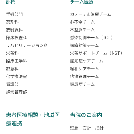
部門
チーム医療
手術部門
カテーテル治療チーム
薬剤科
心不全チーム
放射線科
不整脈チーム
臨床検査科
感染制御チーム（ICT）
リハビリテーション科
褥瘡対策チーム
栄養科
栄養サポートチーム（NST）
臨床工学科
認知症ケアチーム
救急科
緩和ケアチーム
化学療法室
疼痛管理チーム
看護部
糖尿病チーム
経営管理部
患者医療相談・地域医
当院のご案内
療連携
理念・方針・指針