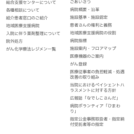
ごあいさつ
総合支援センターについて
病院概要・沿革
各種相談について
施設基準・施設認定
紹介患者窓口のご紹介
患者さんの権利と義務
地域医療支援病院
地域医療支援病院の役割
入院に伴う薬剤整理について
病院指標
院外処方
施設案内・フロアマップ
がん化学療法レジメン一覧
医療機器のご案内
がん登録
医療従事者の負担軽減・処遇
改善の取り組み
当院におけるペイシェントハ
ラスメントに対する方針
広報誌「なでしこさんだ」
病院ボランティア「ひまわ
り」
指定公金事務取扱者・指定納
付受託者等の指定